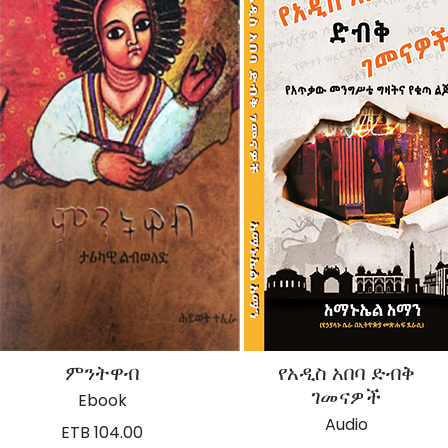
ምንትዋብ
የአዲስ አበባ ድብቅ
ገመናዎች
Ebook
Audio
ETB 104.00