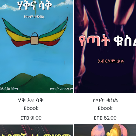
ሃቅ እና ሳቅ
የጣት ቁስል
Ebook
Ebook
ETB 91.00
ETB 82.00