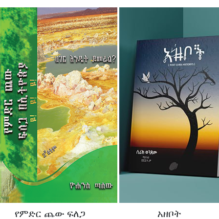
የምድር ጨው ፍለጋ
አዘቦት