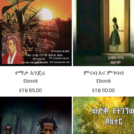
የማታ እንጀራ
ምናብ እና ምንባብ
Ebook
Ebook
ETB 85.00
ETB 110.00