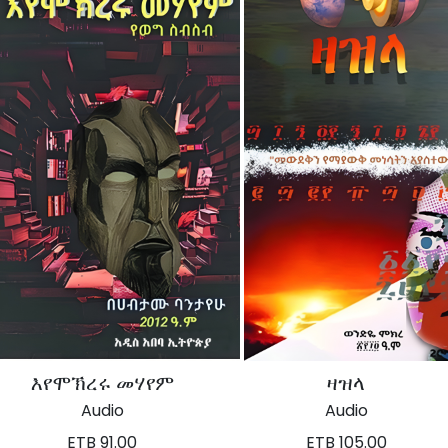
እየሞኽረሩ መሃየም
ዛዝላ
Audio
Audio
ETB 91.00
ETB 105.00