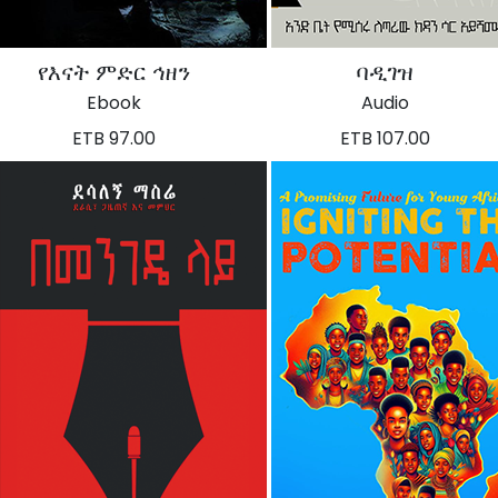
የእናት ምድር ኅዘን
ባዲገዝ
Ebook
Audio
ETB 97.00
ETB 107.00