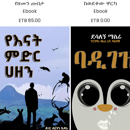
የዘመን ጠብታ
ከወደቀው ዋርካ
Ebook
Ebook
ETB 85.00
ETB 0.00