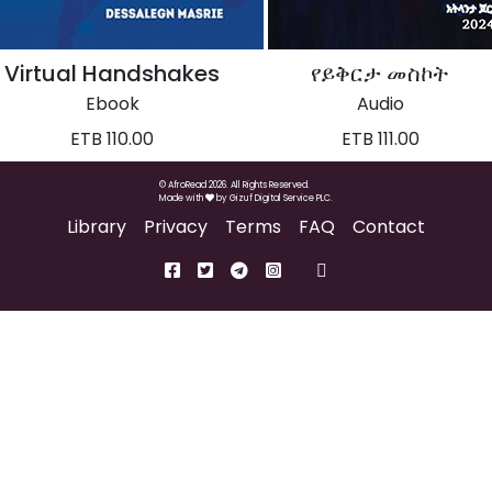
Virtual Handshakes
የይቅርታ መስኮት
Ebook
Audio
ETB 110.00
ETB 111.00
© AfroRead 2026. All Rights Reserved.
Made with
by
Gizuf Digital Service PLC.
Library
Privacy
Terms
FAQ
Contact