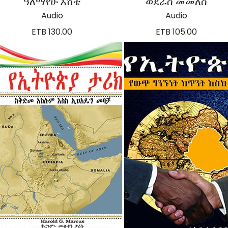
ዓለማየሁ እሸቴ
ወደራስ መመለስ
Audio
Audio
ETB 130.00
ETB 105.00