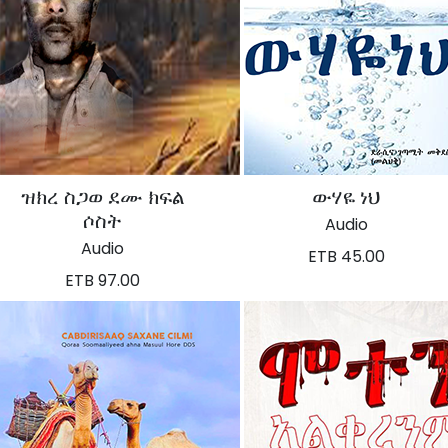
ዝክረ ስጋወ ደሙ ክፍል
ውሃዬ ነህ
ሶስት
Audio
Audio
ETB 45.00
ETB 97.00