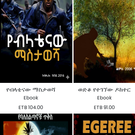
የብላቴናው ማስታወሻ
ወድቆ የተገኘው ዶክተር
Ebook
Ebook
ETB 104.00
ETB 91.00