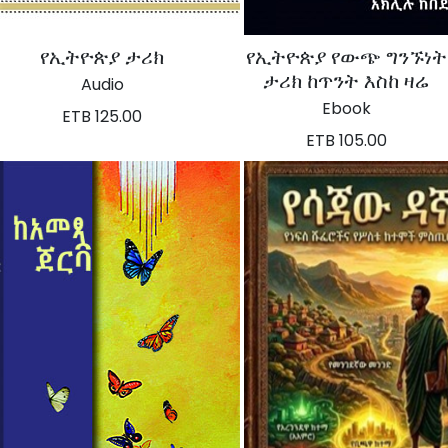
የኢትዮጵያ ታሪክ
የኢትዮጵያ የውጭ ግንኙነት
ታሪክ ከጥንት እስከ ዛሬ
Audio
Ebook
ETB 125.00
ETB 105.00