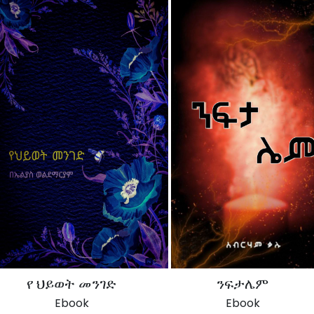
የ ህይወት መንገድ
ንፍታሌም
Ebook
Ebook