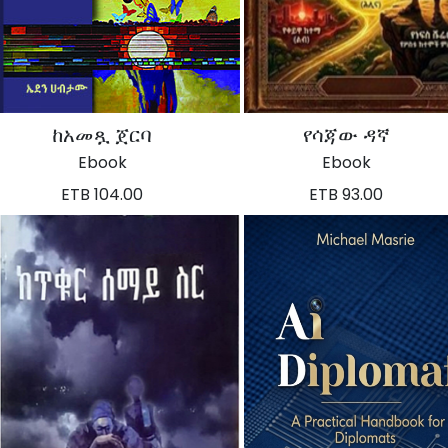
ከአመጿ ጀርባ
የሳጃው ዳኛ
Ebook
Ebook
ETB 104.00
ETB 93.00