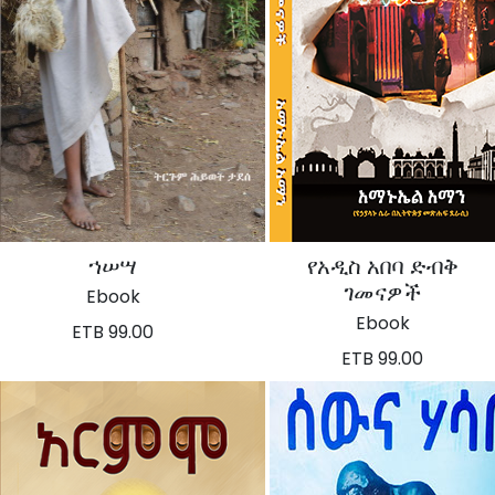
ኀሠሣ
የአዲስ አበባ ድብቅ
ገመናዎች
Ebook
Ebook
ETB 99.00
ETB 99.00