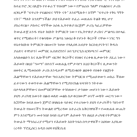
ከተፈጥሮ ጋር በእጅጉ የተቆራኘ ጥበብም ነው። የምዕራቡ ዓለም የፍልስፍና ታሪክ
ዘጋቢዎች "ፍጥረት የፍልስፍና ግኝት ናት" እንደሚሉት፥ እኛም "ፍጥረት የቅኔ ግኝት
ናት፤" ማለት እንደምንችል፥ ይህ የሕይወት ተፈራ መጽሐፍ ትልቅ ዋቢ ሆኖ
ያስረዳናል። ዶከተር ዳኛችው አሰፋ ኢትዮጵያ በረጅም ታሪኳ ካፈራቻቸው
ትውፊቶቿ አንዱ የቤተ ክህነት ትምህርት ነው። የኢትዮጵያ ታሪክና ሥልጣኔ በተጻፈ
ቁጥር የሚዘከሩት፤ የቁሳዊው ሥልጣኔ ነፀብራቅ የሆኑት ቅርሶች ናቸው። ነገር ግን
የቤተክህነቱ ትምህርት በዘመናት ጉዞው የላሊበላ አብያተ ክርስቲያናትን፤ ቅዱስ
ያሬድና ተዋነይን፤ መምህር ኤስድሮስን፤ አባ ጊዮርጊስ ዘጋስጫን፤ መምህር
አካለወልድን እና ሌሎችንም ብርቅየ ቅርሶችና የበቁና የረቀቁ ሊቃውንት ያፈራ ነው።
ሕይወት በዚህ "ኅሠሣ" በተሰኘ መጽሐፏ የምታሳየን እኒህ ቅርሶችና ሊቃውንት
ዘወትር ሊሚወሱበት ታሪክ እንዲሁም ለሚደነቁበት ልህቀት የበቁት የልጅነት
ሕልማቸውን የሕይወታቸው ግብ አድርገው ትምህርቱ የሚጠይቀውን መከራ ችለው
ፈተናውን ተወጥተው ሕልማቸውን የሚያሰናክል ፍላጎትን ገትተው
በታላላቆቻቸውና በመምህሮቻቸው ተገስጸውና ታንፀው መሆኑን ነው። ሕይወት
ይህን ታሪካዊ እውነት በልብ ወለድ መልክ ስታቀርበውም ሁነኛ መቼት መርጣ ነው።
ከ20ኛው ክፍለ ዘመን ጀምሮ በባለቤቱ ሳይቀር የተረሳውን ይህን የታሪካችን ዓይነተኛ
ትውፊት የዘመናችን ትውልድ በሚረዳው አተራረክ አቅርባዋለች። የመጽሐፉ ውጤት
ምን እንደሚሆን መተንበይ ከባድ ቢሆንም ሕይወት ግን ለዚህ ታሪካዊ የትምህርት
ትውፊት ማንሰራሪያ የሚሆን የሕይወት እስትንፋስ ሰጥታዋለች። አበባው አያሌው
(ረዳት ፕሮፌሰር) አዲስ አበባ ዩኒቨርሲቲ