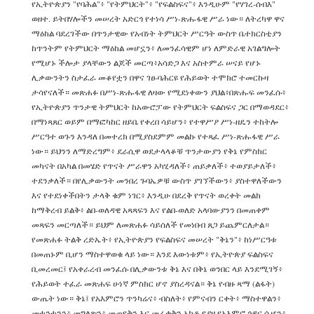
የኢትዮጵያን "የባሕል"፥ "የትምህርት"፥ "የፍልስፍና"፥ እንዲሁም "የሃገረ-ሰብእ"
ወዘተ. ይትበሃሎችን መሠረት አድርጎ የተነሳ ሥነ-ጽሑፋዊ ሥራ ነው። ለትረካዋ ዋና
ማዕከል ባደረገችው በጥንታዊው የአብነት ትምህርት ሥርዓት ውስጥ ቤተክርስቲያን
ከጥንትም የትምህርት ማዕከል መሆኗን፥ ለመንፈሳዊም ሆነ ለምድራዊ አገልግሎት
የሚሆኑ ችሎታ ያላቸውን ልጆች መርጣ፥አሳድጋ እና አስተምራ ሠናይ የሆኑ
ሊቃውንትን ስታፈራ መቆየቷን በዋና ገፀ-ባሕርዩ የሕይወት ተሞክሮ ተመርኩዛ
ታሳየናለች። መጽሐፉ በሥነ-ጽሑፋዊ ለዛው የሚደነቀውን ያህል፥በጽሑፍ መንፈሱ፥
የኢትዮጵያን ጥንታዊ ትምህርት ከአውሮፓው የትምህርት ፍልስፍና ጋር በማወዳደር፥
በማነጻጸር ወይም በማፎካከር ዘይቤ የቀረበ ሳይሆን፥ የተዋሥዖ ሥነ-ዘዴን ተከትሎ
ሥርዓተ ወጉን እንዳለ በመተረክ በሚያስደምም መልኩ የተጻፈ ሥነ-ጽሑፋዊ ሥራ
ነው። ይህንን ለማድረግም፥ ደራሲዋ ወደታላላቆቹ ጥንታውያን የቅኔ የምስክር
መካናት በአካል በመሄድ የጥናት ሥራዋን አካሂዳለች፥ ጠይቃለች፥ ተወያይታለች፥
ተደንቃለች። በየሊቃውንት መንበረ ጉባኤዎቹ ውስጥ ያገኘችውን፥ ያስተዋለችውን
እና የተደነቀችበትን ታላቅ ቁም ነገር፥ እንዲሁ በደረቅ የጥናት ወረቀት መልክ
ከማቅረብ ይልቅ፥ ልበ-ወለዳዊ አጻጻፍን እና የልበ-ወለድ አላባውያንን በመጠቀም
መጻፍን መርጣለች። ይህም ለመጽሐፉ ሳይሰለች የመነበብ ጸጋ ይጨምርለታል።
የመጽሐፉ ትልቅ ረድኤት፥ የኢትዮጵያን የፍልስፍና መሠረት "ቅኔን"፥ ከነሥርዓቱ
በመጠኑም ቢሆን ማስተዋወቁ ላይ ነው። እንደ እውነቱም፥ የኢትዮጵያ ፍልስፍና
ቢመረመር፤ የአቀራረብ መንፈሱ በሊቃውንቱ ቅኔ እና በቅኔ ወንበር ላይ እንደሚገኝ፥
የሕይወት ተፈራ መጽሐፍ ሁነኛ ምስክር ሆኖ ያስረዳናል። ቅኔ የብዙ ጻማ (ልፋት)
ውጤት ነው። ቅኔ፤ የአእምሮን ጥንካሬና፥ ብስለት፥ የምናብን ርቀት፥ ማስተዋልን፥
መተንተንን፥ መግለጽን፥ መጠየቅን እና መራቀቅን አካቶ የያዘ የአእምሮ ጎዳና ሲሆን፥