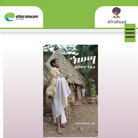
AfroRead
☰