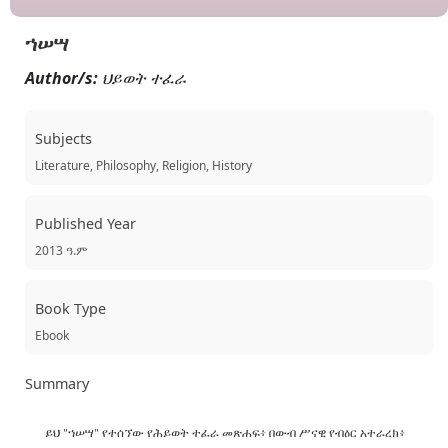
ኀሠሣ
Author/s:
ህይወት ተፈራ
Subjects
Literature, Philosophy, Religion, History
Published Year
2013 ዓ.ም
Book Type
Ebook
Summary
ይህ "ኀሠሣ" የተሰኘው የሕይወት ተፈራ መጽሐፍ፥ በውብ ሥናዊ የብዕር አተራረክ፥