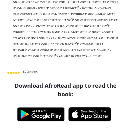
ለደራሲው እንዳለጌታ የመጀመርያው መጽሐፉ ሲሆን፣ መጽሐፉ ሲወጣ በቋንቋ ትባቱ፣
በአተራረክ ቴክኒኩና በጭብጥ አመራረጡ፣ በጋዜጠኞችና በሥነጽሑፍ አፍቃርያን
ዘንድ መወደድን ያተረፈ ኪናዊ ሥራ ስለመሆኑ ተመስክሮለት ነበር፡፡ ደራሲው አይተን
እንዳላየን ባለፍናቸውና ህመም በሚጭሩ ጉዳዮች ላይ መብሰክሰኩን ያሳየበት፣ በየቤቱ
ለሌላው የተቃናና ትርጉም ያለው ኑሮ ሲሉ ሥቃይ ውስጥ ስለሚገቡ ጽኑ ሰዎች
ያስነበበት፣ ከከጥቁር ሰማይ ስር ውለው እያደሩ የራሳቸውን ብቻ ሳይሆን የሌላውን
ቀን ለማንጋት ስለሚዳክሩ ትጉሃንና ብሩሃን አጀግኖ ያሳየበት መጽሐፉ ነው፡፡ ትረካዎቹ
በየጊዜው በሬዲዮ የሚተረኩና ለአጫጭር ድራማዎች የሚመረጡ ሲሆኑ፣
ከተተረኩት ሥራዎቹ መካከል በዕውቆቹ አርቲስቶቹ በእነመስታወት አራጋው እና
በአበበ ባልቻ የተተረኩት ተጠቃሾችና እነዚህም በየትዩቡ የሚገኙ ናቸው፡፡
5.0 (2 reviews)
Download AfroRead app to read the
book: