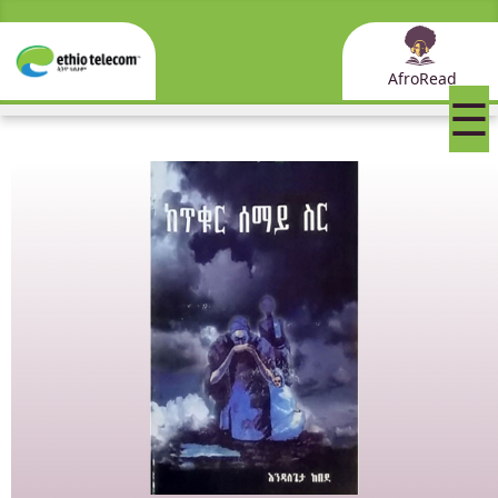
AfroRead
☰