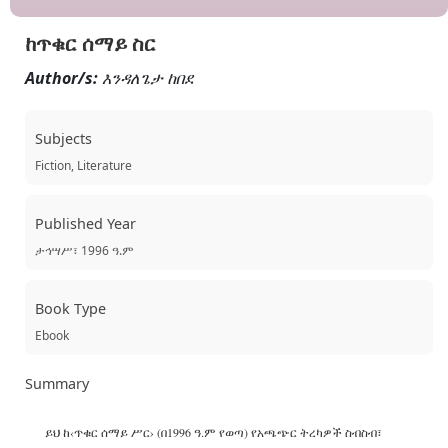
ከጥቁር ሰማይ ስር
Author/s:
እንዳለጌታ ከበደ
Subjects
Fiction, Literature
Published Year
ታኅሣሥ፣ 1996 ዓ.ም
Book Type
Ebook
Summary
ይህ ከ‹ጥቁር ሰማይ ሥር› (በ1996 ዓ.ም የወጣ) የአጫጭር ትረካዎች ስብስብ፣