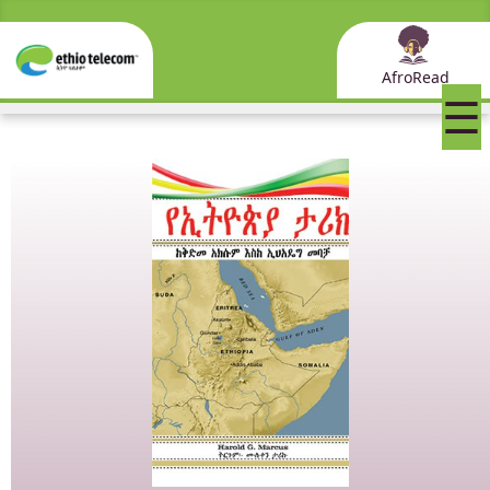
AfroRead
☰