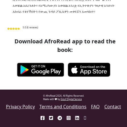
አቀባበል አደረጉለት፡፡ የአሜሪካውያኑ አቀባበል አገሪቷ የኢትዮጵያን ግዛታዊ አንድነት
አክብራ የቆየችበትን የውጪ ጉዳይ ፖሊሲዋን መቀየሯን አመላከተ፡፡
5.0 (6 reviews)
Download AfroRead app to read the
book:
© AfroRead 2026. All Rights Reserved.
Made with
by
Gizuf Digital Service
Privacy Policy
Terms and Conditions
FAQ
Contact