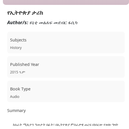
የኢትዮጵያ ታሪክ
Author/s:
ዩኒቲ መፅሐፍ መደብር ፋሲካ
Subjects
History
Published Year
2015 ዓ.ም
Book Type
Audio
Summary
ከአራት ሚሊዮን ዓመታት በፊት፣ በኢትዮጵያ ምስራቃዊ ጠረፍ በነበረው የወሎ ግዛት