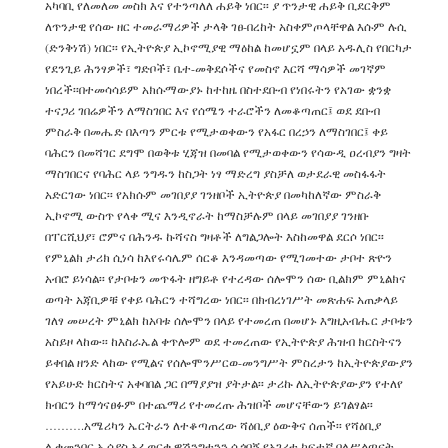
አካባቢ የለመለመ መስክ እና የተንጣለለ ሐይቅ ነበር፡፡ ያ ጥንታዊ ሐይቅ ቢደርቅም
ለጥንታዊ የሰው ዘር ተመራማሪዎች ታላቅ ገፀ-በረከት አስቀምጦላቸዋል እሱም ሉሲ
(ድንቅነሽ) ነበር፡፡ የኢትዮጵያ ኢኮኖሚያዊ ማዕከል ከመሆኗም በላይ አዱሊስ የበርካታ
የደንጊይ ሕንፃዎች፣ ግድቦች፣ ቤተ-መቅደሶችና የመስኖ እርሻ ማሳዎች መገኛም
ነበረች፡፡በተመሳሳይም አክሱማውያኑ ከተከዜ በስተደቡብ የነበሩትን የአገው ቋንቋ
ተናጋሪ ገበሬዎችን ለማስገበር እና የሰሜን ተራሮችን ለመቆጣጠር፤ ወደ ደቡብ
ምስራቅ በመሔድ በእጣን ምርቱ የሚታወቀውን የአፋር በረኃን ለማስገበር፤ ቀይ
ባሕርን በመሻገር ደግሞ በወቅቱ ሂጃዝ በመባል የሚታወቀውን የሳውዲ ዐረብያን ግዛት
ማስገበርና የባሕር ላይ ንግዱን ከስጋት ነፃ ማድረግ ያስቻለ ወታደራዊ መስፋፋት
አድርገው ነበር፡፡ የአክሱም መገበያያ ገንዘቦች ኢትዮጵያ በመካከለኛው ምስራቅ
ኢኮኖሚ ውስጥ የላቀ ሚና እንዲኖራት ከማስቻሉም በላይ መገበያያ ገንዘቡ
በፐርሺህያ፣ ሮምና በሕንዱ ኩሻናስ ግዛቶች ለግልጋሎት እስከመዋል ደርሶ ነበር፡፡
የምኒልክ ታሪክ ሲነሳ ከእየሩሳሌም ሰርቆ እንዳመጣው የሚገመተው ታቦተ ጽዮን
አብሮ ይነሳል፡፡ የታቦቱን መጥፋት ዘግይቶ የተረዳው ሰሎሞን ሰው ቢልክም ምኒልክና
ወጣት አጃቢዎቹ የቀይ ባሕርን ተሻግረው ነበር፡፡ በክብረነገሥት መጽሐፍ አጠቃላይ
ገለፃ መሠረት ምኒልክ ከአባቱ ሰሎሞን በላይ የተመረጠ በመሆኑ እግዚአብሔር ታቦቱን
አስይዞ ላከው፡፡ ከእስራኤል ቀጥሎም ወደ ተመረጠው የኢትዮጵያ ሕዝብ ክርስትናን
ይቀበል ዘንድ ላከው የሚልና የሰሎሞንሥርወ-መንግሥት ምስረታን ከኢትዮጵያውያን
የአይሁድ ክርስትና አቀባበል ጋር በማያያዝ ያትታል፡፡ ታሪኩ ለኢትዮጵያውያን የተለየ
ክብርን ከማጎናፀፉም በተጨማሪ የተመረጡ ሕዝቦች መሆናቸውን ይገልፃል፡፡
……….አሜሪካን ኤርትራን ለተቆጣጠረው ሻዕቢያ ዕውቅና ሰጠች፡፡ የሻዕቢያ
ሊቀመንበር ኢሳያስ አፈወርቂ ዋሽንግተንን ሲጎበኝ የአገሪቷ ከፍተኛ ባለሥልጣናት