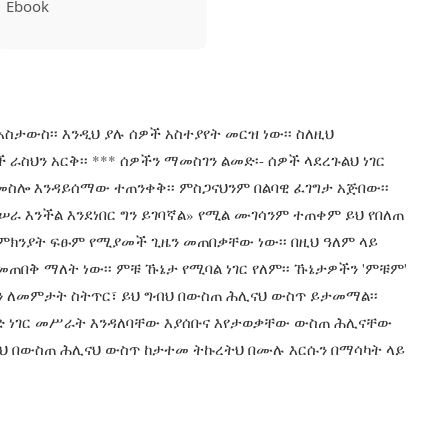
Ebook
ታውስ፡፡ እንዲህ ያሉ ሰዎች አስተያየት መርዝ ነው፡፡ ስለዚህ
ስህን አርቅ፡፡ *** ሰዎችን ማመስገን ልመድ፡- ሰዎች ላደረጉልህ ነገር
ስሎ እንዳይሰማው ተጠንቀቅ፡፡ ምስጋናህንም በልባዊ ፈገግታ አጅበው፡፡
ንሠራ እንችል እንደነበር ግን ይገባኛል» የሚል ሙገሳንም ተጠቀም ይህ የበለጠ
ክንያት ፍፁም የሚያመች ጊዜን መጠበቃቸው ነው፡፡ በዚህ ዓለም ላይ
በቅ ማለት ነው፡፡ ምቹ ኹኔታ የሚባል ነገር የለም፡፡ ኹኔታዎችን 'ምቹም'
ህን ለመምታት ስትጥር፣ ይህ ግብህ በውስጠ ሕሊናህ ውስጥ ይታመማል፡፡
ንድ ነገር መሥራት እንዳለባቸው እያሰቡና እየታወቃቸው ውስጠ ሕሊናቸው
ብህ በውስጠ ሕሊናህ ውስጥ ከታተመ ትኩረትህ በሙሉ እርሱን በማሳካት ላይ