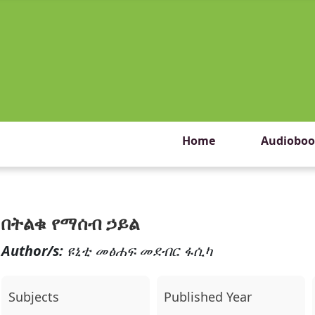
Home
Audioboo
በትልቁ የማሰብ ኃይል
Author/s:
ዩኒቲ መፅሐፍ መደብር ፋሲካ
Subjects
Published Year