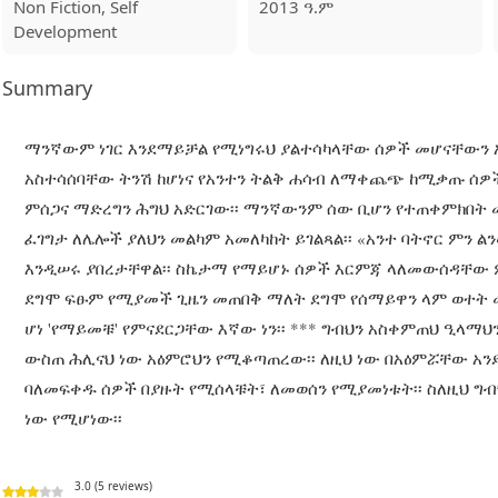
Non Fiction, Self
2013 ዓ.ም
Development
Summary
ማንኛውም ነገር እንደማይቻል የሚነግሩህ ያልተሳካላቸው ሰዎች መሆናቸውን አስ
አስተሳሰባቸው ትንሽ ከሆነና የአንተን ትልቅ ሐሳብ ለማቀጨጭ ከሚቃጡ ሰዎች ራ
ምሰጋና ማድረግን ሕግህ አድርገው፡፡ ማንኛውንም ሰው ቢሆን የተጠቀምክበት መ
ፈገግታ ለሌሎች ያለህን መልካም አመለካከት ይገልጻል፡፡ «አንተ ባትኖር ምን ል
እንዲሠሩ ያበረታቸዋል፡፡ ስኬታማ የማይሆኑ ሰዎች እርምጃ ላለመውሰዳቸው ም
ደግሞ ፍፁም የሚያመች ጊዜን መጠበቅ ማለት ደግሞ የሰማይዋን ላም ወተት መጠ
ሆነ 'የማይመቹ' የምናደርጋቸው እኛው ነን፡፡ *** ግብህን አስቀምጠህ ዒላማ
ውስጠ ሕሊናህ ነው አዕምሮህን የሚቆጣጠረው፡፡ ለዚህ ነው በአዕምሯቸው አ
ባለመፍቀዱ ሰዎች በያዙት የሚሰላቹት፣ ለመወሰን የሚያመነቱት፡፡ ስለዚህ ግ
ነው የሚሆነው፡፡
3.0 (5 reviews)