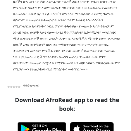
ዜጎችን ሁሉ መንካታቸው አይቀሬ ነው። ዜጎች ለዚህ ክስተት በግልና በቡድን ሆነው
የሚሰጡት ስልታዊ ምላሽም የዜግነት ግዴታቸው ነው። ይህ መጽሐፍ ተጠያቂነትን
በተመለከተ አውደ ሰፊ ንድፈ ሀሳቦችን በማንሳት ማንሸራሸር ተቀዳሚ ዓላማው
ባይሆንም ከአመራርና ከተጠያቂነት አንጻር ዓለም አቀፋዊ አስተሳሰቦችን
የሚያንጸባርቁ አተያዮችና ንድፈ ሃሳቦች ተካተዋል። የመጽሐፉ አብይ ትኩረትም
እነዚህ ንድፈ ሀሳቦች አሁን ባለው የአገራችን ፖለቲካዊ፣ ኢኮኖሚያዊ፣ መንፈሳዊና
ማህበራዊ ሁኔታዎች ውስጥ እንዴት ሊተገበሩ እንደሚችሉ ማሳየት ነው። በአጠቃላይ
በዚህች አገር በየትኛውም ዘርፍ ላይ የሚስተዋለው ግርታና የግጭት መንስኤ
ተጠያቂነትን መሸከም የሚችል ትከሻ ያላቸው መሪዎች ከመጥፋታቸው የመነጨ
ነው። ይህ መሰረታዊ ችግር እንደሆነ ካመንን መሰረታዊ መፍትሔው ደግሞ
በየትኛውም የአመራር ደረጃ ላይ የሚገኙ መሪዎችን ብቻ ሳይሆን ማህበረሰቡ ጭምር
የሚጋራውን የተጠያቂነት ባህል ማጎልበትና መተግበር ነው።
0.0 (0 reviews)
Download AfroRead app to read the
book: