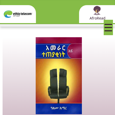
AfroRead
☰