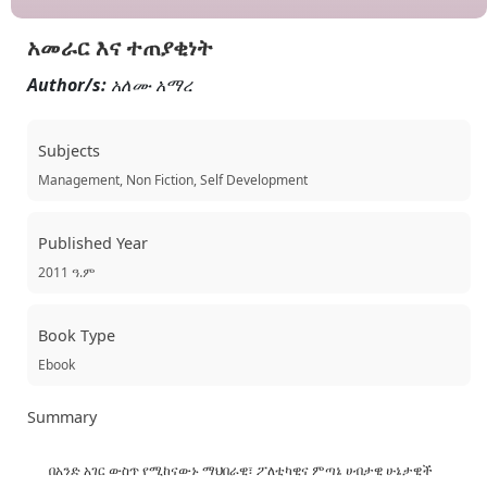
አመራር እና ተጠያቂነት
Author/s:
አለሙ አማረ
Subjects
Management, Non Fiction, Self Development
Published Year
2011 ዓ.ም
Book Type
Ebook
Summary
በአንድ አገር ውስጥ የሚከናውኑ ማህበራዊ፣ ፖለቲካዊና ምጣኔ ሀብታዊ ሁኔታዊች