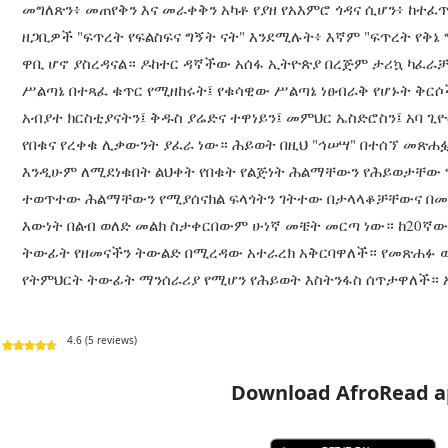
መግለጽን፥ መጠየቅን እና መራቀቅን አካቶ የያዘ የአእምሮ ጎዳና ሲሆን፥ ከተፈ
ዘጋቢዎች "ፍጥረት የፍልስፍና ግኝት ናት" እንደሚሉት፥ እኛም "ፍጥረት የቅኔ
ዋቢ ሆኖ ያስረዳናል። ዶከተር ዳኛችው አሰፋ ኢትዮጵያ በረጅም ታሪኳ ካፈራ
ሥልጣኔ በተጻፈ ቁጥር የሚዘከሩት፤ የቁሳዊው ሥልጣኔ ነፀብራቅ የሆኑት ቅርሶች
አብያተ ክርስቲያናትን፤ ቅዱስ ያሬድና ተዋነይን፤ መምህር ኤስድሮስን፤ አባ ጊ
የበቁና የረቀቁ ሊቃውንት ያፈራ ነው። ሕይወት በዚህ "ኅሠሣ" በተሰኘ መጽሐ
እንዲሁም ለሚደነቁበት ልህቀት የበቁት የልጅነት ሕልማቸውን የሕይወታቸው
ተወጥተው ሕልማቸውን የሚያሰናክል ፍላጎትን ገትተው በታላላቆቻቸውና በመ
እውነት በልብ ወለድ መልክ ስታቀርበውም ሁነኛ መቼት መርጣ ነው። ከ20ኛው 
ትውፊት የዘመናችን ትውልድ በሚረዳው አተራረክ አቅርባዋለች። የመጽሐፉ ው
የትምህርት ትውፊት ማንሰራሪያ የሚሆን የሕይወት እስትንፋስ ሰጥታዋለች። አበ
4.6 (5 reviews)
Download AfroRead ap