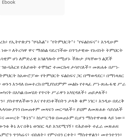
Ebook
ክ፥ የኢትዮጵያን "የባሕል"፥ "የትምህርት"፥ "የፍልስፍና"፥ እንዲሁም
ራ ነው። ለትረካዋ ዋና ማዕከል ባደረገችው በጥንታዊው የአብነት ትምህርት
ፈሳዊም ሆነ ለምድራዊ አገልግሎት የሚሆኑ ችሎታ ያላቸውን ልጆች
 ገፀ-ባሕርዩ የሕይወት ተሞክሮ ተመርኩዛ ታሳየናለች። መጽሐፉ በሥነ-
ትምህርት ከአውሮፓው የትምህርት ፍልስፍና ጋር በማወዳደር፥ በማነጻጸር
ዓተ ወጉን እንዳለ በመተረክ በሚያስደምም መልኩ የተጻፈ ሥነ-ጽሑፋዊ ሥራ
መካናት በአካል በመሄድ የጥናት ሥራዋን አካሂዳለች፥ ጠይቃለች፥
 ያስተዋለችውን እና የተደነቀችበትን ታላቅ ቁም ነገር፥ እንዲሁ በደረቅ
ለድ አላባውያንን በመጠቀም መጻፍን መርጣለች። ይህም ለመጽሐፉ ሳይሰለች
ፍና መሠረት "ቅኔን"፥ ከነሥርዓቱ በመጠኑም ቢሆን ማስተዋወቁ ላይ ነው።
ንቱ ቅኔ እና በቅኔ ወንበር ላይ እንደሚገኝ፥ የሕይወት ተፈራ መጽሐፍ
የአእምሮን ጥንካሬና፥ ብስለት፥ የምናብን ርቀት፥ ማስተዋልን፥ መተንተንን፥