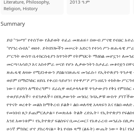
Literature, Philosophy,
2013 ዓ.ም
Religion, History
Summary
ይህ "ኀሠሣ" የተሰኘው የሕይወት ተፈራ መጽሐፍ፥ በውብ ሥናዊ የብዕር አተራረ
"የሃገረ-ሰብእ" ወዘተ. ይትበሃሎችን መሠረት አድርጎ የተነሳ ሥነ-ጽሑፋዊ ሥ
ሥርዓት ውስጥ ቤተክርስቲያን ከጥንትም የትምህርት ማዕከል መሆኗን፥ ለመን
መርጣ፥አሳድጋ እና አስተምራ ሠናይ የሆኑ ሊቃውንትን ስታፈራ መቆየቷን በዋና
ጽሑፋዊ ለዛው የሚደነቀውን ያህል፥በጽሑፍ መንፈሱ፥ የኢትዮጵያን ጥንታዊ 
ወይም በማፎካከር ዘይቤ የቀረበ ሳይሆን፥ የተዋሥዖ ሥነ-ዘዴን ተከትሎ ሥር
ነው። ይህንን ለማድረግም፥ ደራሲዋ ወደታላላቆቹ ጥንታውያን የቅኔ የምስክር 
ተወያይታለች፥ ተደንቃለች። በየሊቃውንት መንበረ ጉባኤዎቹ ውስጥ ያገኘችውን፥
የጥናት ወረቀት መልክ ከማቅረብ ይልቅ፥ ልበ-ወለዳዊ አጻጻፍን እና የልበ-ወ
የመነበብ ጸጋ ይጨምርለታል። የመጽሐፉ ትልቅ ረድኤት፥ የኢትዮጵያን የፍልስ
እንደ እውነቱም፥ የኢትዮጵያ ፍልስፍና ቢመረመር፤ የአቀራረብ መንፈሱ በሊቃው
ሁነኛ ምስክር ሆኖ ያስረዳናል። ቅኔ የብዙ ጻማ (ልፋት) ውጤት ነው። ቅኔ፤ 