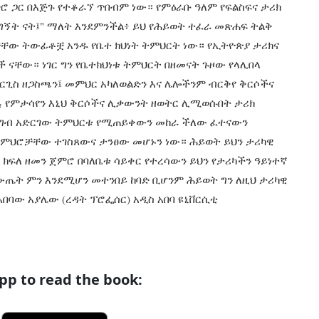
ጥሮ ጋር በእጅጉ የተቆራኘ ጥበብም ነው። የምዕራቡ ዓለም የፍልስፍና ታሪክ
 ግኝት ናት፤" ማለት እንደምንችል፥ ይህ የሕይወት ተፈራ መጽሐፍ ትልቅ
ቻቸው ትውፊቶቿ አንዱ የቤተ ክህነት ትምህርት ነው። የኢትዮጵያ ታሪክና
 ናቸው። ነገር ግን የቤተክህነቱ ትምህርት በዘመናት ጉዞው የላሊበላ
ዮርጊስ ዘጋስጫን፤ መምህር አካለወልድን እና ሌሎችንም ብርቅየ ቅርሶችና
ፏ የምታሳየን እኒህ ቅርሶችና ሊቃውንት ዘወትር ሊሚወሱበት ታሪክ
 ግብ አድርገው ትምህርቱ የሚጠይቀውን መከራ ችለው ፈተናውን
ምህሮቻቸው ተገስጸውና ታንፀው መሆኑን ነው። ሕይወት ይህን ታሪካዊ
ክፍለ ዘመን ጀምሮ በባለቤቱ ሳይቀር የተረሳውን ይህን የታሪካችን ዓይነተኛ
ጤት ምን እንደሚሆን መተንበይ ከባድ ቢሆንም ሕይወት ግን ለዚህ ታሪካዊ
ባው አያሌው (ረዳት ፕሮፌሰር) አዲስ አበባ ዩኒቨርሲቲ
p to read the book: