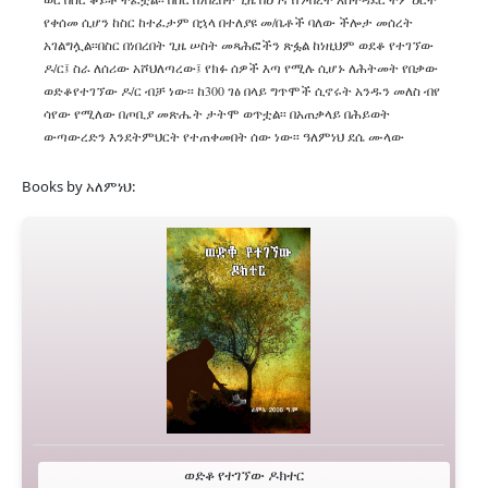
የቀሰመ ሲሆን ከስር ከተፈታም በኋላ በተለያዩ መ/ቤቶች ባለው ችሎታ መሰረት
አገልግሏል፡፡በስር በነበረበት ጊዜ ሠስት መጻሕፎችን ጽፏል ከነዚህም ወደቆ የተገኘው
ዶ/ር፤ ስራ ለሰሪው አሾህለጣረው፤ የክፉ ሰዎች እጣ የሚሉ ሲሆኑ ለሕትመት የበቃው
ወድቆየተገኘው ዶ/ር ብቻ ነው፡፡ ከ300 ገፅ በላይ ግጥሞች ሲኖሩት አንዱን መለስ ብየ
ሳየው የሚለው በጦቢያ መጽሔት ታትሞ ወጥቷል፡፡ በአጠቃላይ በሕይወት
ውጣውረድን እንደትምህርት የተጠቀመበት ሰው ነው፡፡ ዓለምነህ ደሴ ሙላው
Books by አለምነህ:
ወድቆ የተገኘው ዶክተር