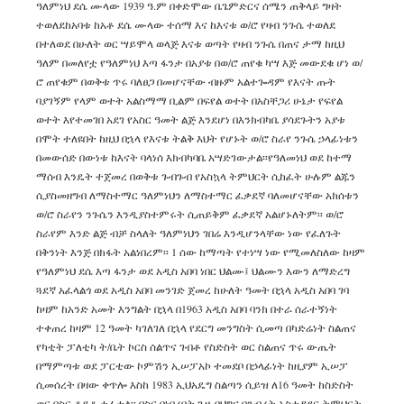
ዓለምነህ ደሴ ሙላው 1939 ዓ.ም በቀድሞው ቤጌምድርና ሰሜን ጠቅላይ ግዛት
ተወለደከአባቱ ከአቶ ደሴ ሙላው ተሰማ እና ከእናቱ ወ/ሮ የዛብ ንጉሴ ተወለደ
በተለወደ በሁለት ወር ሣይሞላ ወላጅ እናቱ ወጣት የዛብ ንጉሴ በጠና ታማ ከዚህ
ዓለም በመለየቷ የዓለምነህ እጣ ፋንታ በአያቱ በወ/ሮ ጠየቁ ካሣ እጅ መውደቁ ሆነ ወ/
ሮ ጠየቁም በወቅቱ ጥሩ ባለፀጋ በመሆናቸው ብዙም አልተጐዳም የእናት ጡት
ባያገኝም የላም ወተት አልስማማ ቢልም በፍየል ወተት በአስቸጋሪ ሁኔታ የፍየል
ወተት እየተመገበ አደገ የአስር ዓመት ልጅ እንደሆነ በእንክብካቤ ያሳደጉትን አያቱ
በሞት ተለዩበት ከዚህ በኋላ የእናቱ ትልቅ እህት የሆኑት ወ/ሮ ስራየ ንጉሴ ኃላፊነቱን
በመውሰድ በውነቱ ከእናት ባላነሰ እክብካባቤ አሣድገውታል፡፡የዓለመነህ ወደ ከተማ
ማሰብ እንዴት ተጀመረ በወቅቱ ጉብጉብ የአስኳላ ትምህርት ሲከፈት ሁሉም ልጁን
ሲያስመዘግብ ለማስተማር ዓለምነህን ለማስተማር ፈቃደኛ ባለመሆናቸው አክሰቱን
ወ/ሮ ስራየን ንጉሴን እንዲያስተምሩት ሲጠይቅም ፈቃደኛ አልሆኑለትም፡፡ ወ/ሮ
ስራየም እንድ ልጅ ብቻ ስላለት ዓለምነህን ገበሬ እንዲሆንላቸው ነው የፈለጉት
በቅንነት እንጅ በክፋት አልነበረም፡፡ 1 ሰው ከማጣት የተነሣ ነው የሚመለስለው ከዛም
የዓለምነህ ደሴ እጣ ፋንታ ወደ አዲስ አበባ ነበር ህልሙ፤ ህልሙን እውን ለማድረግ
ጓደኛ አፈላልጎ ወደ አዲስ አበባ መንገድ ጀመረ ከሁለት ዓመት በኋላ አዲስ አበባ ገባ
ከዛም ከአንድ አመት እንግልት በኋላ በ1963 አዲስ አበባ ባንክ በተራ ሰራተኝነት
ተቀጠረ ከዛም 12 ዓመት ካገለገለ በኋላ የደርግ መንግስት ሲመጣ በካድሬነት ስልጠና
የካቲት ፓለቲካ ት/ቤት ኮርስ ሰልጥና ገብቶ የስድስት ወር ስልጠና ጥሩ ውጤት
በማምጣቱ ወደ ፓርቲው ኮምሽን ኢሠፓአኮ ተመደቦ በኃላፊነት ከዚያም ኢሠፓ
ሲመሰረት በዛው ቀጥሎ እስከ 1983 ኢህአዴግ ስልጣን ሲይዝ ለ16 ዓመት ከስድስት
ወር በስር ቆይቶ ተፈቷል፡፡ በስር በነበረበት ጊዜ በህግና በንብረት አስተዳደር ትምህርት