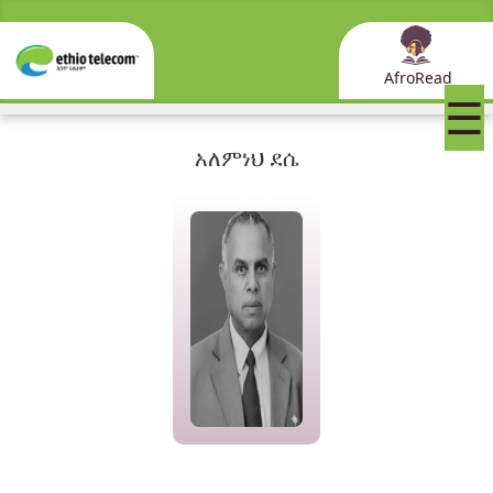
AfroRead
☰
አለምነህ ደሴ