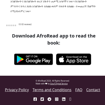
አገልግሎትና በአገልግሎት ዙሪያ ያሉትን ጠቃሚ አሳቦችን ነዉ፡፡ የአገልግሎት
ምንነትና ከጥሪ እስከ አገልግሎት አክልል ወይም የጽድቅ አክልል - የመጨረሻ ሽልማት
የሚያስተምር ነዉ፡፡
0.0 (0 reviews)
Download AfroRead app to read the
book:
© AfroRead 2026. All Rights Reserved.
Made with
by
Gizuf Digital Service
Privacy Policy
Terms and Conditions
FAQ
Contact