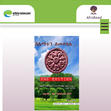
AfroRead
☰