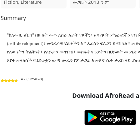
Fiction, Literature
መጋቢት 2013 ዓ.ም
Summary
"ከአመጿ ጀርባ" በሁለት መቶ አስራ አራት ገጾችን፣ እና ሰባት ምዕራፎችን የያዘ
(self-development)፣ መንፈሳዊ ሂደቶችን እና እራስን ፍለጋን ይዳስሳል።
የእውነትን ትልቅነት፣ የእይታን መጥበብ፣ መስፋትና ንቃትን በህይወት መንገድ 
እየተመላለሰች የህይወቷን ውጣ ውረድ የምታጋራ አመጸኛ ሴት ታሪክ ላይ ያጠ
4.7 (3 reviews)
Download AfroRead ap