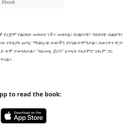
Ebook
ች የረጅም የልቦለድ መጽሀፍ ነች። መጽሀፏ፡ ስነልቦናዊ፤ ግለሰባዊ ብልጽግና
 መጽሀፉ የተለያዩ ጠጣር ማህበራዊ ሀሳቦችን ያነሳል፣ይሞግታል። ሰውነትን ዋጋ፣
ላይ ቆሞ ያመላክታል። "ከአመጿ ጀርባ" አንዲት የአይምሮ ሀኪም ጋር
ነጥናል።
p to read the book: