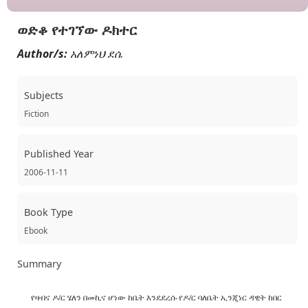
ወድቆ የተገኘው ዶክተር
Author/s:
አለምነህ ደሴ
Subjects
Fiction
Published Year
2006-11-11
Book Type
Ebook
Summary
የዛብና ዶ/ር ሄለን በመኪና ሆነው ከቤት እንደደረሱ የዶ/ር ባለቤት ኢንጂነር ዳዊት ከበር