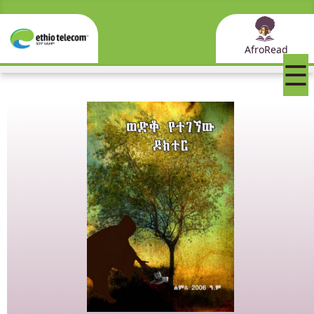
AfroRead
☰