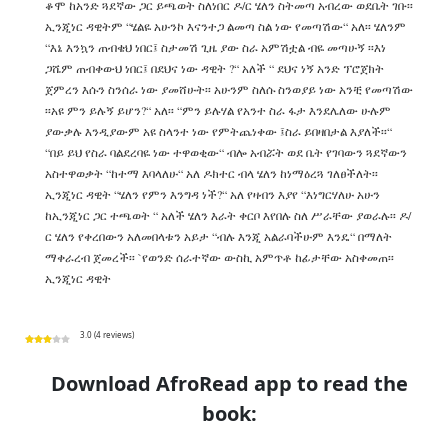
ቆሞ ከአንድ ጓደኛው ጋር ይጫወት ስለነበር ዶ/ር ሄለን ስትመጣ አብረው ወደቤት ገቡ፡፡
ኢንጂነር ዳዊትም “ሄልዬ አሁንኮ እናንተጋ ልመጣ ስል ነው የመጣሽው“ አለ፡፡ ሄለንም
“እኔ እንኳን ጠብቄህ ነበር፤ ስታመሽ ጊዜ ያው ስራ አምሽቷል ብዬ መጣሁኝ ፡፡እነ
ጋሼም ጠብቀውህ ነበር፤ በደህና ነው ዳዊት ?“ አለች “ ደህና ነኝ አንድ ፕሮጀክት
ጀምረን እሱን ስንሰራ ነው ያመሸሁት፡፡ አሁንም ስለሱ ስንወያይ ነው አንቺ የመጣሽው
፡፡አዩ ምን ይሉኝ ይሆን?“ አለ፡፡ “ምን ይሉሃል የአንተ ስራ ፋታ እንደሌለው ሁሉም
ያውቃሉ እንዲያውም አዩ ስላንተ ነው የምትጨነቀው ፤ስራ ይበዛበታል እያለች፡፡“
“በይ ይህ የስራ ባልደረባዬ ነው ተዋወቂው“ ብሎ አብሯት ወደ ቤት የገባውን ጓደኛውን
አስተዋወቃት “ከተማ እባላለሁ“ አለ ዶክተር ብላ ሄለን ከነማዕረጓ ገለፀችለት፡፡
ኢንጂነር ዳዊት “ሄለን የምን እንግዳ ነች?“ አለ የዛብን እያየ “እነግርሃለሁ አሁን
ከኢንጂነር ጋር ተጫወት “ አለች ሄለን እራት ቀርቦ እየበሉ ስለ ሥራቸው ያወራሉ፡፡ ዶ/
ር ሄለን የቀረበውን አለመበላቱን አይታ “ብሉ እንጂ አልራባችሁም እንዴ“ በማለት
ማቀራረብ ጀመረች፡፡ `የወንድ ሰራተኛው ውስኪ አምጥቶ ከፊታቸው አስቀመጠ፡፡
ኢንጂነር ዳዊት
3.0 (4 reviews)
Download AfroRead app to read the
book: